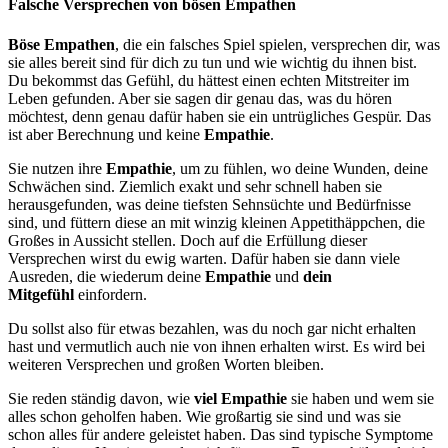
Falsche Versprechen von bösen Empathen
Böse Empathen
, die ein falsches Spiel spielen, versprechen dir, was
sie alles bereit sind für dich zu tun und wie wichtig du ihnen bist.
Du bekommst das Gefühl, du hättest einen echten Mitstreiter im
Leben gefunden. Aber sie sagen dir genau das, was du hören
möchtest, denn genau dafür haben sie ein untrügliches Gespür. Das
ist aber Berechnung und keine
Empathie
.
Sie nutzen ihre
Empathie
, um zu fühlen, wo deine Wunden, deine
Schwächen sind. Ziemlich exakt und sehr schnell haben sie
herausgefunden, was deine tiefsten Sehnsüchte und Bedürfnisse
sind, und füttern diese an mit winzig kleinen Appetithäppchen, die
Großes in Aussicht stellen. Doch auf die Erfüllung dieser
Versprechen wirst du ewig warten. Dafür haben sie dann viele
Ausreden, die wiederum deine
Empathie
und
dein
Mitgefühl
einfordern.
Du sollst also für etwas bezahlen, was du noch gar nicht erhalten
hast und vermutlich auch nie von ihnen erhalten wirst. Es wird bei
weiteren Versprechen und großen Worten bleiben.
Sie reden ständig davon, wie
viel Empathie
sie haben und wem sie
alles schon geholfen haben. Wie großartig sie sind und was sie
schon alles für andere geleistet haben. Das sind typische Symptome