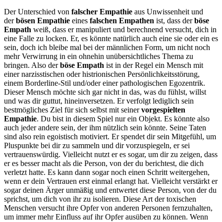
Der Unterschied von
falscher Empathie
aus Unwissenheit und
der
bösen Empathie
eines
falschen Empathen
ist, dass der
böse
Empath
weiß, dass er manipuliert und berechnend versucht, dich in
eine Falle zu locken. Er, es könnte natürlich auch eine sie oder ein es
sein, doch ich bleibe mal bei der männlichen Form, um nicht noch
mehr Verwirrung in ein ohnehin unübersichtliches Thema zu
bringen. Also der
böse Empath
ist in der Regel ein Mensch mit
einer narzisstischen oder histrionischen Persönlichkeitsstörung,
einem Borderline-Stil und/oder einer pathologischen Egozentrik.
Dieser Mensch möchte sich gar nicht in das, was du fühlst, willst
und was dir guttut, hineinversetzen. Er verfolgt lediglich sein
bestmögliches Ziel für sich selbst mit seiner
vorgespielten
Empathie
. Du bist in diesem Spiel nur ein Objekt. Es könnte also
auch jeder andere sein, der ihm nützlich sein könnte. Seine Taten
sind also rein egoistisch motiviert. Er spendet dir sein Mitgefühl, um
Pluspunkte bei dir zu sammeln und dir vorzuspiegeln, er sei
vertrauenswürdig. Vielleicht nutzt er es sogar, um dir zu zeigen, dass
er es besser macht als die Person, von der du berichtest, die dich
verletzt hatte. Es kann dann sogar noch einen Schritt weitergehen,
wenn er dein Vertrauen erst einmal erlangt hat. Vielleicht verstärkt er
sogar deinen Ärger unmäßig und entwertet diese Person, von der du
sprichst, um dich von ihr zu isolieren. Diese Art der toxischen
Menschen versucht ihre Opfer von anderen Personen fernzuhalten,
um immer mehr Einfluss auf ihr Opfer ausüben zu können. Wenn