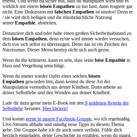
erlebst. Und wenn du sicher bist, dass du manipuliert wirst und es
wirklich mit einem
bösen Empathen
zu tun hast, dann reagiere gar
nicht. Eine Diskussion mit
falschen Empathen
ist sinnlos! Denn er
/ sie wird dich belügen und die missbräuchliche Nutzung
seiner
Empathie
, abstreiten.
Distanziere dich und/oder halte einen großen Sicherheitsabstand zu
dem
bösen Empathen
, denn er/sie wird immer wieder versuchen,
dich von sich selbst zu überzeugen. Denn das ist ein Zeichen des
Narzissmus. Dieser Menschentyp rächt sich auch gerne.
Wenn du ihn kritisierst, kann es sein, dass seine
böse Empathie
in
Hass und Vergeltung umschlägt.
Wenn du immer wieder Opfer eines solchen
bösen
Empathen
geworden bist, dann kennst du diese Art der
Manipulation vermutlich aus deiner Kindheit. Dann arbeite an
deiner Selbstliebe und den Wunden aus deiner Kindheit.
Lade dir dazu gerne mein E-Book mit den
9 goldenen Regeln der
Selbstliebe
herunter.
Hier klicken!
Und komm
gerne in unsere Facebook-Gruppe,
wo ich regelmäßig
Live-Streams abhalte und ständig neue Tipps zu diesem Thema
gebe. Die Gruppe habe ich dir auch unten verlinkt. Fühle dich
herzlich eingeladen, deine Geschichte zu erzählen, wenn du magst.