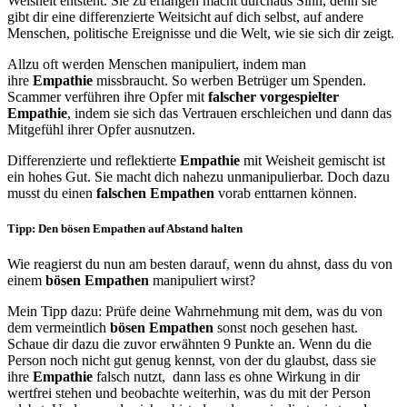
Weisheit entsteht. Sie zu erlangen macht durchaus Sinn, denn sie
gibt dir eine differenzierte Weitsicht auf dich selbst, auf andere
Menschen, politische Ereignisse und die Welt, wie sie sich dir zeigt.
Allzu oft werden Menschen manipuliert, indem man
ihre
Empathie
missbraucht. So werben Betrüger um Spenden.
Scammer verführen ihre Opfer mit
falscher vorgespielter
Empathie
, indem sie sich das Vertrauen erschleichen und dann das
Mitgefühl ihrer Opfer ausnutzen.
Differenzierte und reflektierte
Empathie
mit Weisheit gemischt ist
ein hohes Gut. Sie macht dich nahezu unmanipulierbar. Doch dazu
musst du einen
falschen Empathen
vorab enttarnen können.
Tipp: Den bösen Empathen auf Abstand halten
Wie reagierst du nun am besten darauf, wenn du ahnst, dass du von
einem
bösen Empathen
manipuliert wirst?
Mein Tipp dazu: Prüfe deine Wahrnehmung mit dem, was du von
dem vermeintlich
bösen Empathen
sonst noch gesehen hast.
Schaue dir dazu die zuvor erwähnten 9 Punkte an. Wenn du die
Person noch nicht gut genug kennst, von der du glaubst, dass sie
ihre
Empathie
falsch nutzt, dann lass es ohne Wirkung in dir
wertfrei stehen und beobachte weiterhin, was du mit der Person