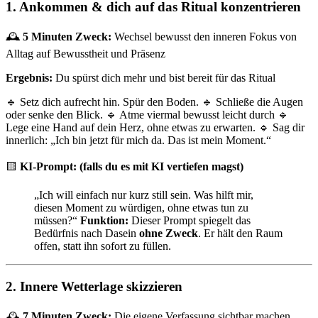
1. Ankommen & dich auf das Ritual konzentrieren
🕰
5 Minuten
Zweck:
Wechsel bewusst den inneren Fokus von
Alltag auf Bewusstheit und Präsenz
Ergebnis:
Du spürst dich mehr und bist bereit für das Ritual
🔹 Setz dich aufrecht hin. Spür den Boden. 🔹 Schließe die Augen
oder senke den Blick. 🔹 Atme viermal bewusst leicht durch 🔹
Lege eine Hand auf dein Herz, ohne etwas zu erwarten. 🔹 Sag dir
innerlich: „Ich bin jetzt für mich da. Das ist mein Moment.“
🟨
KI-Prompt: (falls du es mit KI vertiefen magst)
„Ich will einfach nur kurz still sein. Was hilft mir,
diesen Moment zu würdigen, ohne etwas tun zu
müssen?“
Funktion:
Dieser Prompt spiegelt das
Bedürfnis nach Dasein
ohne Zweck
. Er hält den Raum
offen, statt ihn sofort zu füllen.
2. Innere Wetterlage skizzieren
🕰
7 Minuten
Zweck:
Die eigene Verfassung sichtbar machen