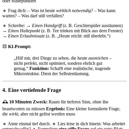
oder Haltepunkten
🔹 Frag dich: – Was ist heute
wirklich notwendig
? – Was kann
warten? – Was darf still verfallen?
🔹 Schreibe: →
Einen Handgriff
(z. B. Geschirrspüler ausräumen)
→
Einen Haltepunkt
(z. B. Tee trinken mit Blick aus dem Fenster)
→
Einen Erlaubnissatz
(z. B. „Heute reicht: still überlebt.“)
🟨
KI-Prompt:
„Hilf mir, drei Dinge zu sehen, die heute
ausreichen
–
nicht perfekt, nicht optimiert, sondern ehrlich gut
genug.“
Funktion:
Schafft eine realistische, tragende
Mikrostruktur. Dient der Selbstentlastung.
4. Eine vertiefende Frage
🕰
10 Minuten
Zweck:
Raum für tieferen Sinn, ohne ihn
beantworten zu müssen
Ergebnis:
Eine kleine formulierte Frage,
die
wirkt
, aber nicht gelöst werden muss
🔹 Atme einmal tief durch. 🔹 Lies leise in dich hinein: Was arbeitet
unterschwellig? 🔹 Formuliere
eine stille Frage
auf ein extra Blatt