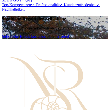
SEHR GUT (4,91)
Top-Kompetenzen:
✓ Professionalität
✓ Kundenzufriedenheit
✓
Nachhaltigkeit
9 goldene Regeln der Selbstliebe
Anleitung, um dein Selbstvertrauen zu stärken.
Selbstliebe-Ebook kostenlos herunterladen!