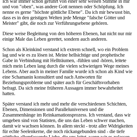
Ich war immer schon geführt von einer sehr weisen Stimme in mir
und von "oben", was andere Gott nennen oder Schöpfung. Ich
nenne es gerne "höchste göttliche Ebene". Da ich mir bewusst bin,
dass es in den geistigen Welten jede Menge "falsche Götter und
Meister" gibt, die noch zur Verführungsebene gehören.
Diese weise Begleitung von den höheren Ebenen, hat nicht nur mir
einige Male das Leben gerettet, sondern auch anderen.
Schon als Kleinkind verstand ich extrem schnell, wo ein Problem
lag und wie es zu lösen ist. Meine hellsichtige und prophetische
Gabe in Verbindung mit Hellträumen, -fühlen und -hören, leitete
mich mein Leben lang durch die vielen schwierigen Wege meines
Lebens. Aber auch in meiner Familie wurde ich schon als Kind wie
eine Schamanin konsultiert und nach Antworten für
Beziehungsprobleme und später auch für Geschäftsvorhaben
befragt. Da sich meine früheren Aussagen immer bewahrheitet
hatten.
Später verstand ich mehr und mehr die verschiedenen Schichten,
Ebenen, Dimensionen und Paralleluniversen und die
Zusammenhänge im Reinkarnationsprozess. Ich verstand, dass wir
umgeben sind von Statisten, die uns das Leben schwer machen,
damit wir wachsen können. In allem steckt - trotz aller Widrigkeiten
für echte Seelenkerne, die noch rückangebunden sind - die tiefe
göttliche allumfassende Liebe, die uns leitet, wenn wir es zulassen.