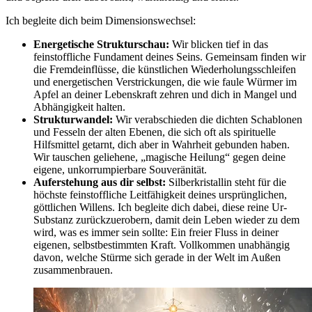
Ich begleite dich beim Dimensionswechsel:
Energetische Strukturschau:
Wir blicken tief in das
feinstoffliche Fundament deines Seins. Gemeinsam finden wir
die Fremdeinflüsse, die künstlichen Wiederholungsschleifen
und energetischen Verstrickungen, die wie faule Würmer im
Apfel an deiner Lebenskraft zehren und dich in Mangel und
Abhängigkeit halten.
Strukturwandel:
Wir verabschieden die dichten Schablonen
und Fesseln der alten Ebenen, die sich oft als spirituelle
Hilfsmittel getarnt, dich aber in Wahrheit gebunden haben.
Wir tauschen geliehene, „magische Heilung“ gegen deine
eigene, unkorrumpierbare Souveränität.
Auferstehung aus dir selbst:
Silberkristallin steht für die
höchste feinstoffliche Leitfähigkeit deines ursprünglichen,
göttlichen Willens. Ich begleite dich dabei, diese reine Ur-
Substanz zurückzuerobern, damit dein Leben wieder zu dem
wird, was es immer sein sollte: Ein freier Fluss in deiner
eigenen, selbstbestimmten Kraft. Vollkommen unabhängig
davon, welche Stürme sich gerade in der Welt im Außen
zusammenbrauen.