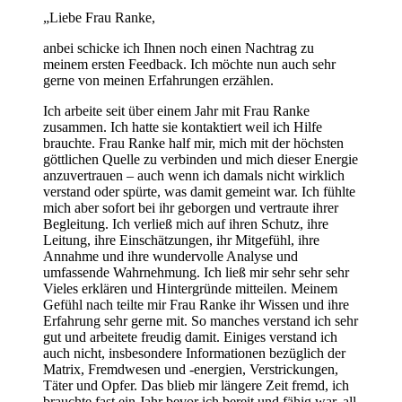
„Liebe Frau Ranke,
anbei schicke ich Ihnen noch einen Nachtrag zu
meinem ersten Feedback. Ich möchte nun auch sehr
gerne von meinen Erfahrungen erzählen.
Ich arbeite seit über einem Jahr mit Frau Ranke
zusammen. Ich hatte sie kontaktiert weil ich Hilfe
brauchte. Frau Ranke half mir, mich mit der höchsten
göttlichen Quelle zu verbinden und mich dieser Energie
anzuvertrauen – auch wenn ich damals nicht wirklich
verstand oder spürte, was damit gemeint war. Ich fühlte
mich aber sofort bei ihr geborgen und vertraute ihrer
Begleitung. Ich verließ mich auf ihren Schutz, ihre
Leitung, ihre Einschätzungen, ihr Mitgefühl, ihre
Annahme und ihre wundervolle Analyse und
umfassende Wahrnehmung. Ich ließ mir sehr sehr sehr
Vieles erklären und Hintergründe mitteilen. Meinem
Gefühl nach teilte mir Frau Ranke ihr Wissen und ihre
Erfahrung sehr gerne mit. So manches verstand ich sehr
gut und arbeitete freudig damit. Einiges verstand ich
auch nicht, insbesondere Informationen bezüglich der
Matrix, Fremdwesen und -energien, Verstrickungen,
Täter und Opfer. Das blieb mir längere Zeit fremd, ich
brauchte fast ein Jahr bevor ich bereit und fähig war, all