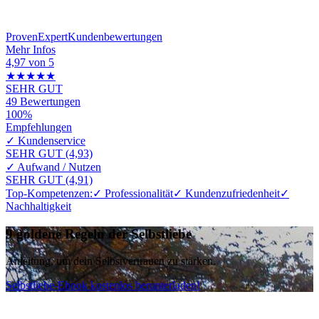
Proven
Expert
Kundenbewertungen
Mehr Infos
4,97 von 5
★★★★★
SEHR GUT
49 Bewertungen
100%
Empfehlungen
✓
Kundenservice
SEHR GUT (4,93)
✓
Aufwand / Nutzen
SEHR GUT (4,91)
Top-Kompetenzen:
✓ Professionalität
✓ Kundenzufriedenheit
✓
Nachhaltigkeit
9 goldene Regeln der Selbstliebe
Anleitung, um dein Selbstvertrauen zu stärken.
Selbstliebe-Ebook kostenlos herunterladen!