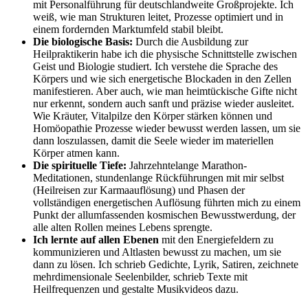
mit Personalführung für deutschlandweite Großprojekte. Ich
weiß, wie man Strukturen leitet, Prozesse optimiert und in
einem fordernden Marktumfeld stabil bleibt.
Die biologische Basis:
Durch die Ausbildung zur
Heilpraktikerin habe ich die physische Schnittstelle zwischen
Geist und Biologie studiert. Ich verstehe die Sprache des
Körpers und wie sich energetische Blockaden in den Zellen
manifestieren. Aber auch, wie man heimtückische Gifte nicht
nur erkennt, sondern auch sanft und präzise wieder ausleitet.
Wie Kräuter, Vitalpilze den Körper stärken können und
Homöopathie Prozesse wieder bewusst werden lassen, um sie
dann loszulassen, damit die Seele wieder im materiellen
Körper atmen kann.
Die spirituelle Tiefe:
Jahrzehntelange Marathon-
Meditationen, stundenlange Rückführungen mit mir selbst
(Heilreisen zur Karmaauflösung) und Phasen der
vollständigen energetischen Auflösung führten mich zu einem
Punkt der allumfassenden kosmischen Bewusstwerdung, der
alle alten Rollen meines Lebens sprengte.
Ich lernte auf allen Ebenen
mit den Energiefeldern zu
kommunizieren und Altlasten bewusst zu machen, um sie
dann zu lösen. Ich schrieb Gedichte, Lyrik, Satiren, zeichnete
mehrdimensionale Seelenbilder, schrieb Texte mit
Heilfrequenzen und gestalte Musikvideos dazu.