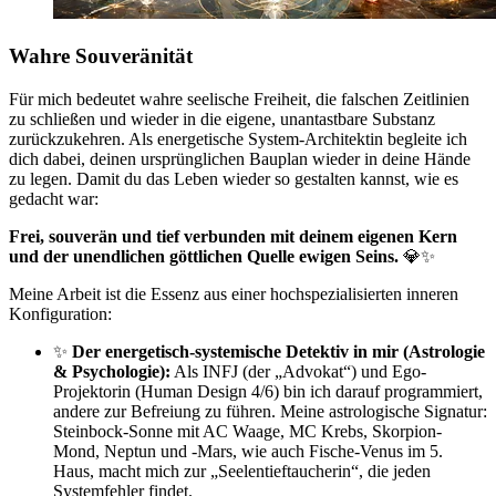
Wahre Souveränität
Für mich bedeutet wahre seelische Freiheit, die falschen Zeitlinien
zu schließen und wieder in die eigene, unantastbare Substanz
zurückzukehren. Als energetische System-Architektin begleite ich
dich dabei, deinen ursprünglichen Bauplan wieder in deine Hände
zu legen. Damit du das Leben wieder so gestalten kannst, wie es
gedacht war:
Frei, souverän und tief verbunden mit deinem eigenen Kern
und der unendlichen göttlichen Quelle ewigen Seins.
💎✨
Meine Arbeit ist die Essenz aus einer hochspezialisierten inneren
Konfiguration:
✨
Der energetisch-systemische Detektiv in mir (Astrologie
& Psychologie):
Als INFJ (der „Advokat“) und Ego-
Projektorin (Human Design 4/6) bin ich darauf programmiert,
andere zur Befreiung zu führen. Meine astrologische Signatur:
Steinbock-Sonne mit AC Waage, MC Krebs, Skorpion-
Mond, Neptun und -Mars, wie auch Fische-Venus im 5.
Haus, macht mich zur „Seelentieftaucherin“, die jeden
Systemfehler findet.