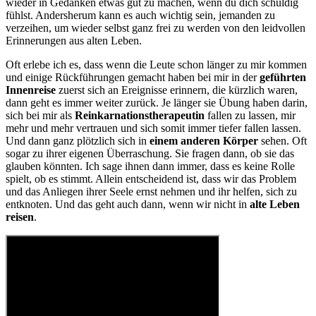
wieder in Gedanken etwas gut zu machen, wenn du dich schuldig
fühlst. Andersherum kann es auch wichtig sein, jemanden zu
verzeihen, um wieder selbst ganz frei zu werden von den leidvollen
Erinnerungen aus alten Leben.
Oft erlebe ich es, dass wenn die Leute schon länger zu mir kommen
und einige Rückführungen gemacht haben bei mir in der
geführten
Innenreise
zuerst sich an Ereignisse erinnern, die kürzlich waren,
dann geht es immer weiter zurück. Je länger sie Übung haben darin,
sich bei mir als
Reinkarnationstherapeutin
fallen zu lassen, mir
mehr und mehr vertrauen und sich somit immer tiefer fallen lassen.
Und dann ganz plötzlich sich in
einem anderen Körper
sehen. Oft
sogar zu ihrer eigenen Überraschung. Sie fragen dann, ob sie das
glauben könnten. Ich sage ihnen dann immer, dass es keine Rolle
spielt, ob es stimmt. Allein entscheidend ist, dass wir das Problem
und das Anliegen ihrer Seele ernst nehmen und ihr helfen, sich zu
entknoten. Und das geht auch dann, wenn wir nicht in
alte Leben
reisen
.