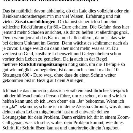
Das ist natürlich davon abhängig, ob ein Laie dies vollzieht oder ein
Reinkarnationstherapeut*in mit viel Wissen, Erfahrung und mit
vielen
Zusatzausbildungen
. Du kannst sicherlich schon eine
schlechte Rückführung für 60,- Euro erhalten. Die Gefahr, dass hier
jemand mehr Schaden anrichtet, als dir zu helfen ist allerdings groß.
Denn wenn jemand das Karma nur halb entfernt, dann ist das wie
bei deinem Unkraut im Garten. Dann wächst es schlimmer nach als
je zuvor. Lange weißt du dann aber nicht mehr, was es ist. Du
verlierst so Geld, kostbare Lebenszeit und Gelegenheiten schon
vorher dein Leben zu genießen. Da ja auch in der Regel
mehrere
Rückführungssitzungen
nötig sind, um die Therapie so
gut wie möglich zu begleiten, ist dann auch schnell mal bei 10
Sitzungen 600,- Euro weg, ohne dass du einen Schritt weiter
gekommen bist in Bezug auf dein Anliegen.
Ich mache das immer so, dass ich vorab ein ausführliches Gespräch
mit der hilfesuchenden Person führe, um zu sehen, ob und wie ich
helfen kann und ob ich „von oben“ ein „Ja“ bekomme. Wenn ich
ein „Ja“ bekomme, schaue ich in deine Akasha-Chronik, was du aus
deinen alten Leben mitgebracht hast und entwerfe deinen
Lösungsplan für dein Problem. Dann erkläre ich dir in einem Zoom-
Call genau, was ich sehe, woher dein Problem kommt, wie du es
Schritt für Schritt lösen kannst und unterbreite dir ein Angebot.