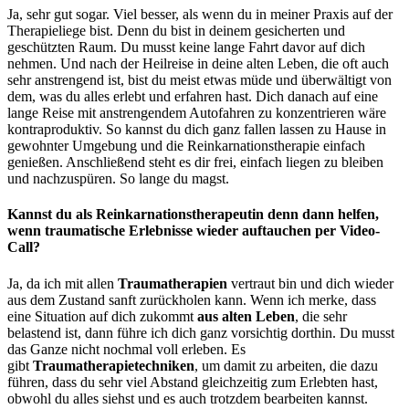
Ja, sehr gut sogar. Viel besser, als wenn du in meiner Praxis auf der
Therapieliege bist. Denn du bist in deinem gesicherten und
geschützten Raum. Du musst keine lange Fahrt davor auf dich
nehmen. Und nach der Heilreise in deine alten Leben, die oft auch
sehr anstrengend ist, bist du meist etwas müde und überwältigt von
dem, was du alles erlebt und erfahren hast. Dich danach auf eine
lange Reise mit anstrengendem Autofahren zu konzentrieren wäre
kontraproduktiv. So kannst du dich ganz fallen lassen zu Hause in
gewohnter Umgebung und die Reinkarnationstherapie einfach
genießen. Anschließend steht es dir frei, einfach liegen zu bleiben
und nachzuspüren. So lange du magst.
Kannst du als Reinkarnationstherapeutin denn dann helfen,
wenn traumatische Erlebnisse wieder auftauchen per Video-
Call?
Ja, da ich mit allen
Traumatherapien
vertraut bin und dich wieder
aus dem Zustand sanft zurückholen kann. Wenn ich merke, dass
eine Situation auf dich zukommt
aus alten Leben
, die sehr
belastend ist, dann führe ich dich ganz vorsichtig dorthin. Du musst
das Ganze nicht nochmal voll erleben. Es
gibt
Traumatherapietechniken
, um damit zu arbeiten, die dazu
führen, dass du sehr viel Abstand gleichzeitig zum Erlebten hast,
obwohl du alles siehst und es auch trotzdem bearbeiten kannst.