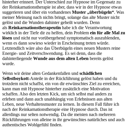
hinterher erinnert. Der Unterschied zur Hypnose im Gegensatz zu
der Reinkarnationstherapie ist aber, dass wir in der Hypnose etwas
suggerieren und über ein vorhandenes
Muster „überbügeln“
. Was
meiner Meinung nach nichts bringt, solange das alte Muster nicht
gelöst und die Wunden dahinter geheilt wurden. Denn
als
Reinkarnationstherapeutin
habe ich die Verantwortung
wirklich in der Tiefe dir zu helfen, dein Problem
ein für alle Mal zu
lösen
und nicht nur vorübergehend symptomatisch auszublenden,
wenn es dann sowieso wieder in Erscheinung treten würde.
Letztendlich wäre also das Überbügeln eines neuen Musters reine
Energie- und Zeitverschwendung. Es sei denn, dass die
dahinterliegende
Wunde aus dem alten Leben
bereits gelöst
wurde.
Wenn wir deine alten Gedankenfallen und
schädlichen
Selbstboykott
-Anteile in der Rückführung gelöst haben und du
trotzdem nicht schaffst, ein von dir erwünschtes Ziel zu erreichen,
kann man mit Hypnose hinterher zusätzlich eine Motivation
schaffen. Also den letzten Kick, um sich selbst mal anders zu
erleben und dann auch unabhängig von Erlebnissen aus alten
Leben, neue Verhaltensmuster zu lernen. In diesem Fall führe ich
nach der Reinkarnationstherapie eine Hypnose durch. Das ist
allerdings nur selten notwendig. Da die meisten nach mehreren
Rückführungen von alleine in ihr gewünschtes natürliches und auch
authentisches Wohlgefühl finden.