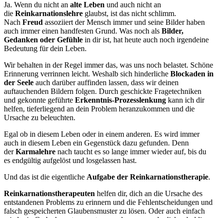
Ja. Wenn du nicht an
alte Leben
und auch nicht an
die
Reinkarnationslehre
glaubst, ist das nicht schlimm.
Nach
Freud
assoziiert der Mensch immer und seine Bilder haben
auch immer einen handfesten Grund. Was noch als
Bilder,
Gedanken oder Gefühle
in dir ist, hat heute auch noch irgendeine
Bedeutung für dein Leben.
Wir behalten in der Regel immer das, was uns noch belastet. Schöne
Erinnerung verrinnen leicht. Weshalb sich hinderliche
Blockaden in
der Seele
auch darüber auffinden lassen, dass wir deinen
auftauchenden Bildern folgen. Durch geschickte Fragetechniken
und gekonnte geführte
Erkenntnis-Prozesslenkung
kann ich dir
helfen, tieferliegend an dein Problem heranzukommen und die
Ursache zu beleuchten.
Egal ob in diesem Leben oder in einem anderen. Es wird immer
auch in diesem Leben ein Gegenstück dazu gefunden. Denn
der
Karmalehre
nach taucht es so lange immer wieder auf, bis du
es endgültig aufgelöst und losgelassen hast.
Und das ist die eigentliche
Aufgabe der Reinkarnationstherapie
.
Reinkarnationstherapeuten
helfen dir, dich an die Ursache des
entstandenen Problems zu erinnern und die Fehlentscheidungen und
falsch gespeicherten Glaubensmuster zu lösen. Oder auch einfach