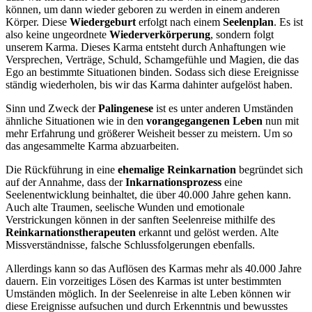
können, um dann wieder geboren zu werden in einem anderen
Körper. Diese
Wiedergeburt
erfolgt nach einem
Seelenplan
. Es ist
also keine ungeordnete
Wiederverkörperung
, sondern folgt
unserem Karma. Dieses Karma entsteht durch Anhaftungen wie
Versprechen, Verträge, Schuld, Schamgefühle und Magien, die das
Ego an bestimmte Situationen binden. Sodass sich diese Ereignisse
ständig wiederholen, bis wir das Karma dahinter aufgelöst haben.
Sinn und Zweck der
Palingenese
ist es unter anderen Umständen
ähnliche Situationen wie in den
vorangegangenen Leben
nun mit
mehr Erfahrung und größerer Weisheit besser zu meistern. Um so
das angesammelte Karma abzuarbeiten.
Die Rückführung in eine
ehemalige Reinkarnation
begründet sich
auf der Annahme, dass der
Inkarnationsprozess
eine
Seelenentwicklung beinhaltet, die über 40.000 Jahre gehen kann.
Auch alte Traumen, seelische Wunden und emotionale
Verstrickungen können in der sanften Seelenreise mithilfe des
Reinkarnationstherapeuten
erkannt und gelöst werden. Alte
Missverständnisse, falsche Schlussfolgerungen ebenfalls.
Allerdings kann so das Auflösen des Karmas mehr als 40.000 Jahre
dauern. Ein vorzeitiges Lösen des Karmas ist unter bestimmten
Umständen möglich. In der Seelenreise in alte Leben können wir
diese Ereignisse aufsuchen und durch Erkenntnis und bewusstes