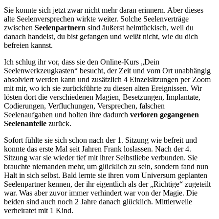
Sie konnte sich jetzt zwar nicht mehr daran erinnern. Aber dieses
alte Seelenversprechen wirkte weiter. Solche Seelenverträge
zwischen
Seelenpartnern
sind äußerst heimtückisch, weil du
danach handelst, du bist gefangen und weißt nicht, wie du dich
befreien kannst.
Ich schlug ihr vor, dass sie den Online-Kurs „Dein
Seelenwerkzeugkasten“ besucht, der Zeit und vom Ort unabhängig
absolviert werden kann und zusätzlich 4 Einzelsitzungen per Zoom
mit mir, wo ich sie zurückführte zu diesen alten Ereignissen. Wir
lösten dort die verschiedenen Magien, Besetzungen, Implantate,
Codierungen, Verfluchungen, Versprechen, falschen
Seelenaufgaben und holten ihre dadurch
verloren gegangenen
Seelenanteile
zurück.
Sofort fühlte sie sich schon nach der 1. Sitzung wie befreit und
konnte das erste Mal seit Jahren Frank loslassen. Nach der 4.
Sitzung war sie wieder tief mit ihrer Selbstliebe verbunden. Sie
brauchte niemanden mehr, um glücklich zu sein, sondern fand nun
Halt in sich selbst. Bald lernte sie ihren vom Universum geplanten
Seelenpartner kennen, der ihr eigentlich als der „Richtige“ zugeteilt
war. Was aber zuvor immer verhindert war von der Magie. Die
beiden sind auch noch 2 Jahre danach glücklich. Mittlerweile
verheiratet mit 1 Kind.