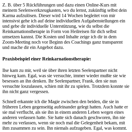
Z. B. über 5 Rückführungen und dazu einen Online-Kurs mit
meinem Seelenwerkzeugkasten, wo du lernst, zukünftig selbst dein
Karma aufzulösen. Dieser wird 14 Wochen begleitet von mir
intensivst gehe ich auf deine individuellen Aufgabenstellungen ein
und gebe dir individuelle Unterstützung, wie du selbst die
Reinkarnationstherapie in Form von Heilreisen für dich selbst
umsetzen kannst. Die Kosten und Inhalte zeige ich dir in dem
Zoom-Meeting noch vor Beginn des Coachings ganz transparent
und mache dir ein Angebot dazu.
Praxisbeispiel einer Reinkarnationstherapie:
Ilse kam zu mir, weil sie über ihren letzten Seelenpartner nicht
hinweg kam. Egal, was sie versuchte, immer wieder mußte sie wie
besessen an ihn denken. Ihr Seelenpartner, Frank, den sie nun
versuchte loszulassen, schien mit ihr zu spielen. Trotzdem konnte sie
ihn nicht ganz vergessen.
Schnell erkannte ich die Magie zwischen den beiden, die sie in
früheren Leben gegenseitig aufeinander gelegt hatten. Auch hatte er
sie mal verflucht, als sie ihn in einem anderen Leben wegen eines
anderen verlassen hatte. Sie hatte sich danach geschworen, ihn nie
mehr zu verlassen, wenn sie noch mal die Gelegenheit bekam, mit
ihm zusammen zu sein. Ihn niemals aufzugeben. Egal, was kommt.