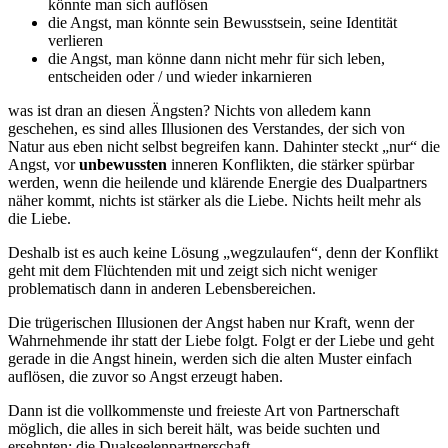
könnte man sich auflösen
die Angst, man könnte sein Bewusstsein, seine Identität
verlieren
die Angst, man könne dann nicht mehr für sich leben,
entscheiden oder / und wieder inkarnieren
was ist dran an diesen Ängsten? Nichts von alledem kann
geschehen, es sind alles Illusionen des Verstandes, der sich von
Natur aus eben nicht selbst begreifen kann. Dahinter steckt „nur“ die
Angst, vor
unbewussten
inneren Konflikten, die stärker spürbar
werden, wenn die heilende und klärende Energie des Dualpartners
näher kommt, nichts ist stärker als die Liebe. Nichts heilt mehr als
die Liebe.
Deshalb ist es auch keine Lösung „wegzulaufen“, denn der Konflikt
geht mit dem Flüchtenden mit und zeigt sich nicht weniger
problematisch dann in anderen Lebensbereichen.
Die trügerischen Illusionen der Angst haben nur Kraft, wenn der
Wahrnehmende ihr statt der Liebe folgt. Folgt er der Liebe und geht
gerade in die Angst hinein, werden sich die alten Muster einfach
auflösen, die zuvor so Angst erzeugt haben.
Dann ist die vollkommenste und freieste Art von Partnerschaft
möglich, die alles in sich bereit hält, was beide suchten und
ersehnten: die Dualseelenpartnerschaft.