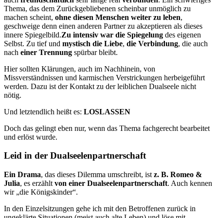
Thema, das dem Zurückgebliebenen scheinbar unmöglich zu
machen scheint,
ohne diesen Menschen weiter zu leben
,
geschweige denn einen anderen Partner zu akzeptieren als dieses
innere Spiegelbild.
Zu intensiv war die Spiegelung
des eigenen
Selbst. Zu tief und
mystisch die Liebe
,
die Verbindung
, die auch
nach
einer Trennung
spürbar bleibt.
Hier sollten Klärungen, auch im Nachhinein, von
Missverständnissen und karmischen Verstrickungen herbeigeführt
werden. Dazu ist der Kontakt zu der leiblichen Dualseele nicht
nötig.
Und letztendlich heißt es:
LOSLASSEN
Doch das gelingt eben nur, wenn das Thema fachgerecht bearbeitet
und erlöst wurde.
Leid in der Dualseelenpartnerschaft
Ein Drama
, das dieses Dilemma umschreibt, ist
z. B. Romeo &
Julia
, es erzählt
von einer Dualseelenpartnerschaft
. Auch kennen
wir „die Königskinder“.
In den Einzelsitzungen gehe ich mit den Betroffenen zurück in
ungeklärte Situationen (meist auch alte Leben) und löse mit