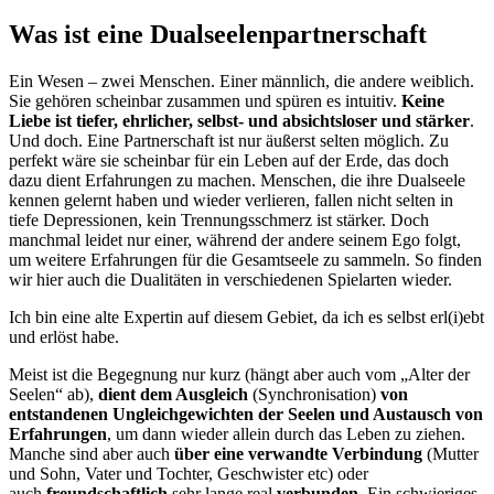
Was ist eine Dualseelenpartnerschaft
Ein Wesen – zwei Menschen. Einer männlich, die andere weiblich.
Sie gehören scheinbar zusammen und spüren es intuitiv.
Keine
Liebe ist tiefer, ehrlicher, selbst- und absichtsloser und stärker
.
Und doch. Eine Partnerschaft ist nur äußerst selten möglich. Zu
perfekt wäre sie scheinbar für ein Leben auf der Erde, das doch
dazu dient Erfahrungen zu machen. Menschen, die ihre Dualseele
kennen gelernt haben und wieder verlieren, fallen nicht selten in
tiefe Depressionen, kein Trennungsschmerz ist stärker. Doch
manchmal leidet nur einer, während der andere seinem Ego folgt,
um weitere Erfahrungen für die Gesamtseele zu sammeln. So finden
wir hier auch die Dualitäten in verschiedenen Spielarten wieder.
Ich bin eine alte Expertin auf diesem Gebiet, da ich es selbst erl(i)ebt
und erlöst habe.
Meist ist die Begegnung nur kurz (hängt aber auch vom „Alter der
Seelen“ ab),
dient dem Ausgleich
(Synchronisation)
von
entstandenen Ungleichgewichten der Seelen und Austausch von
Erfahrungen
, um dann wieder allein durch das Leben zu ziehen.
Manche sind aber auch
über eine verwandte Verbindung
(Mutter
und Sohn, Vater und Tochter, Geschwister etc) oder
auch
freundschaftlich
sehr lange real
verbunden
. Ein schwieriges