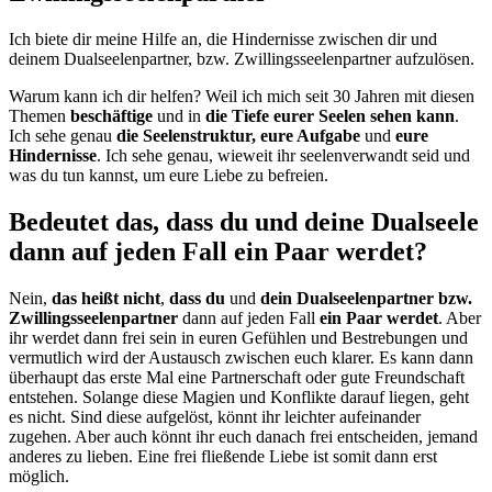
Ich biete dir meine Hilfe an, die Hindernisse zwischen dir und
deinem Dualseelenpartner, bzw. Zwillingsseelenpartner aufzulösen.
Warum kann ich dir helfen? Weil ich mich seit 30 Jahren mit diesen
Themen
beschäftige
und in
die Tiefe eurer Seelen sehen kann
.
Ich sehe genau
die Seelenstruktur, eure Aufgabe
und
eure
Hindernisse
. Ich sehe genau, wieweit ihr seelenverwandt seid und
was du tun kannst, um eure Liebe zu befreien.
Bedeutet das, dass du und deine Dualseele
dann auf jeden Fall ein Paar werdet?
Nein,
das heißt nicht
,
dass du
und
dein
Dualseelenpartner bzw.
Zwillingsseelenpartner
dann auf jeden Fall
ein Paar werdet
. Aber
ihr werdet dann frei sein in euren Gefühlen und Bestrebungen und
vermutlich wird der Austausch zwischen euch klarer. Es kann dann
überhaupt das erste Mal eine Partnerschaft oder gute Freundschaft
entstehen. Solange diese Magien und Konflikte darauf liegen, geht
es nicht. Sind diese aufgelöst, könnt ihr leichter aufeinander
zugehen. Aber auch könnt ihr euch danach frei entscheiden, jemand
anderes zu lieben. Eine frei fließende Liebe ist somit dann erst
möglich.